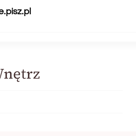
.pisz.pl
nętrz