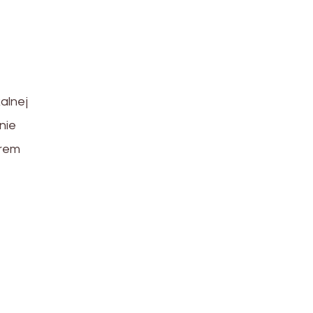
alnej
nie
rem