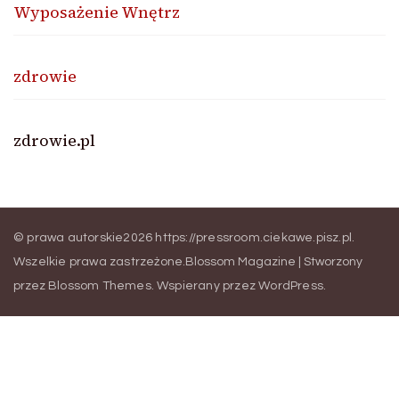
Wyposażenie Wnętrz
zdrowie
zdrowie.pl
© prawa autorskie2026
https://pressroom.ciekawe.pisz.pl
.
Wszelkie prawa zastrzeżone.
Blossom Magazine | Stworzony
przez
Blossom Themes
.
Wspierany przez
WordPress
.