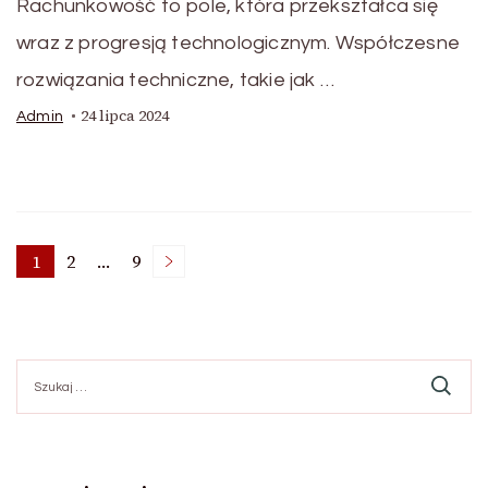
Rachunkowość to pole, która przekształca się
wraz z progresją technologicznym. Współczesne
rozwiązania techniczne, takie jak …
24 lipca 2024
Admin
Stronicowanie
1
2
…
9
Strona
Strona
Strona
wpisów
Szukaj: