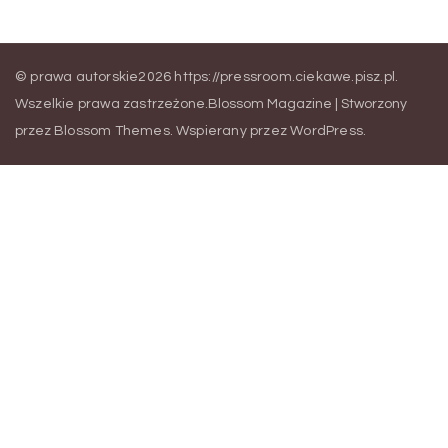
© prawa autorskie2026
https://pressroom.ciekawe.pisz.pl
.
Wszelkie prawa zastrzeżone.
Blossom Magazine | Stworzony
przez
Blossom Themes
.
Wspierany przez
WordPress
.