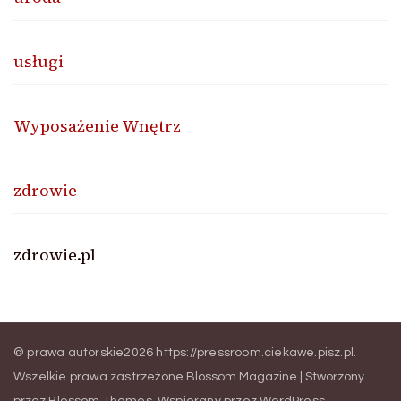
usługi
Wyposażenie Wnętrz
zdrowie
zdrowie.pl
© prawa autorskie2026
https://pressroom.ciekawe.pisz.pl
.
Wszelkie prawa zastrzeżone.
Blossom Magazine | Stworzony
przez
Blossom Themes
.
Wspierany przez
WordPress
.